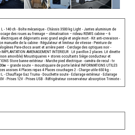
- 140 ch - Boîte mécanique - Châssis 3500 kg Light - Jantes aluminium de
blocage des roues au freinage – climatisation – rideau REMIS cabine – 6
électriques et dégivrants avec grand angle et angle mort - Kit anti-crevaison -
n manuelle de la cabine - Régulateur et limiteur de vitesse - Peinture de
alogènes Pare-chocs avant et arrière peint - Cerclage des optiques noir -
lule IMPLANTATION AMENAGEMENT INTERIEUR : Lit pavillon 2 places. Lit dinette
cloison amovible) Moustiquaires + stores occultants Siège conducteur et
IONS Store banne extérieur - Marche pied électrique - caméra de recul - tv
100w – grande soute – moustiquaire de porte latéral INFORMATIONS UTILES
es assises 4 Places repas 4 Places couchages 2 - Charge utile 650 kg -
L - Chauffage Gaz Truma - Douchette soute - Eclairage extérieur - Eclairage
0V - Prises 12V - Prises USB - Réfrigérateur conservateur absorption Trimixte -