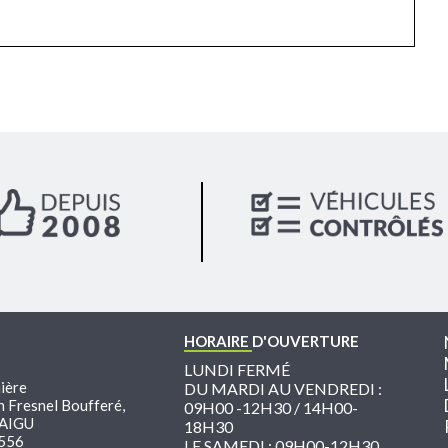
HORAIRE
D'OUVERTURE
LUNDI FERMÉ
ière
DU MARDI AU VENDREDI :
n Fresnel Boufferé,
09H00 -12H30 / 14H00-
AIGU
18H30
6556
LE SAMEDI : 09H00-12H30