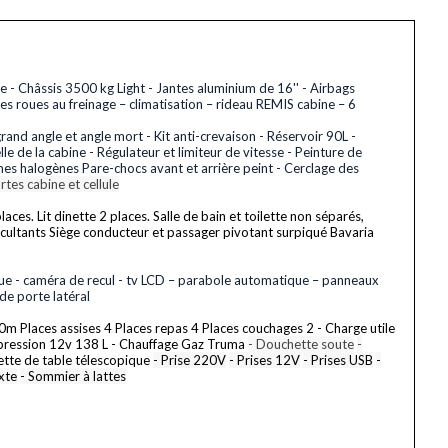
e - Châssis 3500 kg Light - Jantes aluminium de 16'' - Airbags
es roues au freinage – climatisation – rideau REMIS cabine – 6
rand angle et angle mort - Kit anti-crevaison - Réservoir 90L -
 de la cabine - Régulateur et limiteur de vitesse - Peinture de
rnes halogènes Pare-chocs avant et arrière peint - Cerclage des
rtes cabine et cellule
s. Lit dinette 2 places. Salle de bain et toilette non séparés,
ccultants Siège conducteur et passager pivotant surpiqué Bavaria
que - caméra de recul - tv LCD – parabole automatique – panneaux
de porte latéral
 Places assises 4 Places repas 4 Places couchages 2 - Charge utile
pression 12v 138 L - Chauffage Gaz Truma
- Douchette soute
-
ette de table télescopique
- Prise 220V
- Prises 12V
- Prises USB
-
xte
- Sommier à lattes