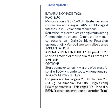
Description :
BAVARIA NOMADE T626
PORTEUR
Motorisation 2,2 L - 140 ch - Boîte mécaniqu
conducteur et passager - ABS : antiblocage d
vitesses -esp – volant multifonctions
Rétroviseurs électriques et dégivrants avec g
Commandes au volant - Climatisation manuelle
carrosserie non métallisée : blanc - Feux diu
optiques noir -
Verrouillage centralisé des po
IMPLANTATION
AMENAGEMENT INTERIEUR : Lit pavillon 2 place
(cloison amovible) Moustiquaires + stores o
simili cuir
OPTIONS
Store banne extérieur - Marche pied électri
solaire 100w – grande soute – moustiquaire 
INFORMATIONS UTILES
Longueur 6.20 m Largeur 2,30m Hauteur 2,90m
650 kg - Multimédia IDMEDIA - Frigo à com
Eclairage extérieur
- Eclairage LED
– Pied din
Réfrigérateur conservateur absorption Trimi