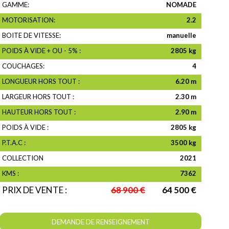
GAMME:
NOMADE
MOTORISATION:
2.2
BOITE DE VITESSE:
manuelle
POIDS À VIDE + OU - 5% :
2805 kg
COUCHAGES:
4
LONGUEUR HORS TOUT :
6.20 m
LARGEUR HORS TOUT :
2.30 m
HAUTEUR HORS TOUT :
2.90 m
POIDS À VIDE :
2805 kg
P.T.A.C :
3500 kg
COLLECTION
2021
KMS :
7362
PRIX DE VENTE :
68 900 €
64 500 €
DEMANDE DE RENSEIGNEMENT