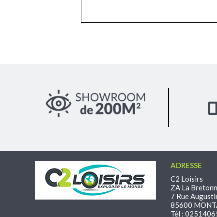
ADRESSE
C2 Loisirs
ZA La Bretonn
7 Rue Augusti
85600 MONT
Tél : 025140