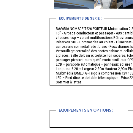
EQUIPEMENTS DE SERIE :
BAVARIA NOMADE T626 PORTEUR Motorisation 2,2 L 
16'' - Airbags conducteur et passager - ABS : anti
vitesses -esp – volant multifonctions Rétroviseurs 
Réservoir 90L - Commandes au volant - Climatisatio
carrosserie non métallisée : blanc - Feux diurnes h
Verrouillage centralisé des portes cabine et cel
2 places. Salle de bain et toilette non séparés, (
passager pivotant surpiqué Bavaria simili cuir OPT
LCD – parabole automatique – panneaux solaire 
Longueur 6.20 m Largeur 2,30m Hauteur 2,90m Plac
Multimédia IDMEDIA - Frigo à compression 12v 138 
LED – Pied dinette de table télescopique - Prise 22
Sommier à lattes
EQUIPEMENTS EN OPTIONS :