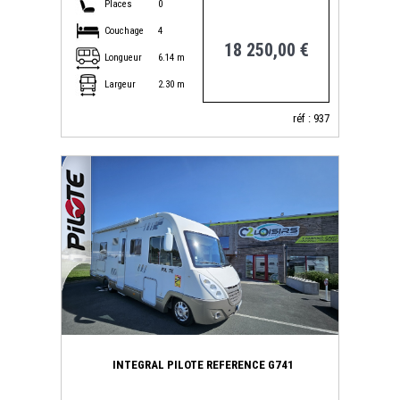
Places
0
Couchage
4
18 250,00 €
Longueur
6.14 m
Largeur
2.30 m
réf : 937
INTEGRAL PILOTE REFERENCE G741