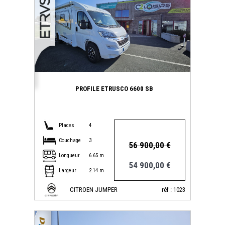
PROFILE ETRUSCO 6600 SB
Places
4
Couchage
3
56 900,00 €
Longueur
6.65 m
54 900,00 €
Largeur
2.14 m
CITROEN JUMPER
réf : 1023