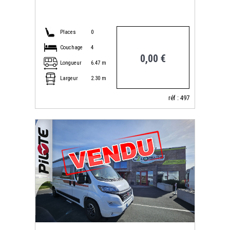
Places
0
Couchage
4
0,00 €
Longueur
6.47 m
Largeur
2.30 m
réf : 497