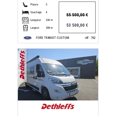
Places
5
Couchage
4
55 500,00 €
Longueur
534 m
53 500,00 €
Largeur
208 m
FORD TRANSIT CUSTOM
réf : 762