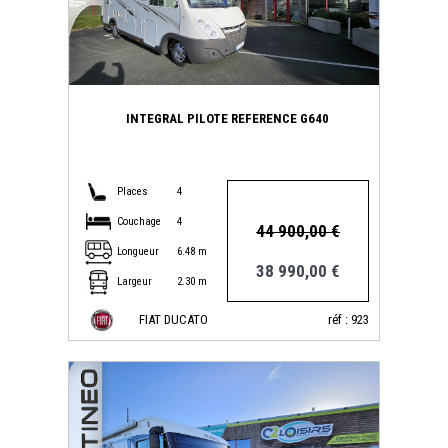
INTEGRAL PILOTE REFERENCE G640
Places
4
Couchage
4
44 900,00 €
Longueur
6.48 m
38 990,00 €
Largeur
2.30 m
FIAT DUCATO
réf : 923