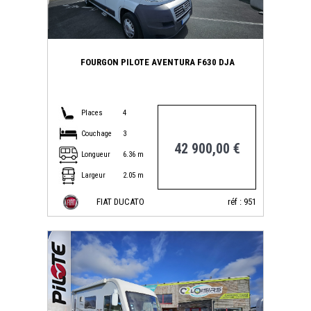
FOURGON PILOTE AVENTURA F630 DJA
Places
4
Couchage
3
42 900,00 €
Longueur
6.36 m
Largeur
2.05 m
FIAT DUCATO
réf : 951