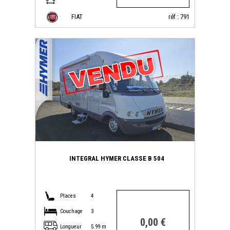
FIAT
réf : 791
INTEGRAL HYMER CLASSE B 504
Places
4
Couchage
3
0,00 €
Longueur
5.99 m