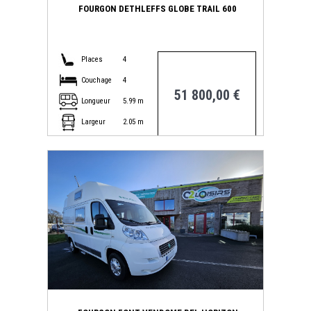
FOURGON DETHLEFFS GLOBE TRAIL 600
Places
4
Couchage
4
51 800,00 €
Longueur
5.99 m
Largeur
2.05 m
CITROEN JUMPER
réf : 1131