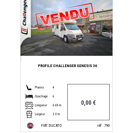
PROFILE CHALLENGER GENESIS 36
Places
4
Couchage
6
0,00 €
Longueur
6.69 m
Largeur
2.3 m
FIAT DUCATO
réf : 790