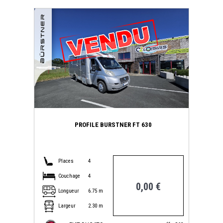
PROFILE BURSTNER FT 630
Places
4
Couchage
4
0,00 €
Longueur
6.75 m
Largeur
2.30 m