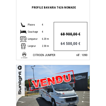
PROFILE BAVARIA T626 NOMADE
Places
4
Couchage
4
68 900,00 €
Longueur
6.20 m
64 500,00 €
Largeur
2.30 m
CITROEN JUMPER
réf : 1090