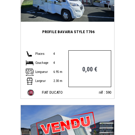
PROFILE BAVARIA STYLE T706
Places
4
Couchage
4
0,00 €
Longueur
6.95 m
Largeur
2.30 m
FIAT DUCATO
réf : 590