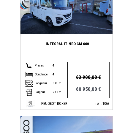
INTEGRAL ITINEO CM 660
Places
4
Couchage
4
63 900,00 €
Longueur
6.61 m
60 950,00 €
Largeur
2.19 m
PEUGEOT BOXER
réf : 1063