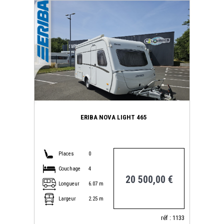
ERIBA NOVA LIGHT 465
Places
0
Couchage
4
20 500,00 €
Longueur
6.07 m
Largeur
2.25 m
réf : 1133