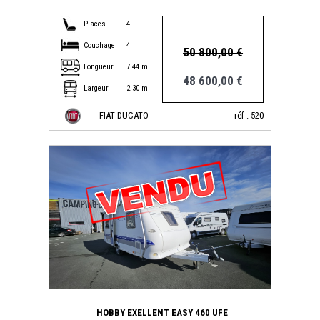
Places
4
Couchage
4
50 800,00 €
Longueur
7.44 m
48 600,00 €
Largeur
2.30 m
FIAT DUCATO
réf : 520
HOBBY EXELLENT EASY 460 UFE