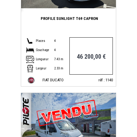
PROFILE SUNLIGHT T69 CAPRON
Places
4
Couchage
4
46 200,00 €
Longueur
7.43 m
Largeur
2.33 m
FIAT DUCATO
réf : 1140