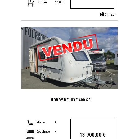
Largeur
2.10 m
réf : 1127
HOBBY DELUXE 400 SF
Places
0
Couchage
4
13 900,00 €