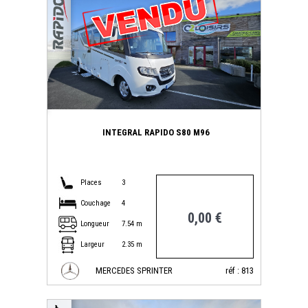
INTEGRAL RAPIDO S80 M96
Places
3
Couchage
4
0,00 €
Longueur
7.54 m
Largeur
2.35 m
MERCEDES SPRINTER
réf : 813