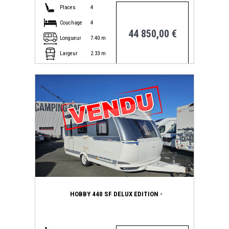
Places
4
Couchage
4
44 850,00 €
Longueur
7.40 m
Largeur
2.33 m
FIAT 2.3
réf : 805
HOBBY 440 SF DELUX EDITION -