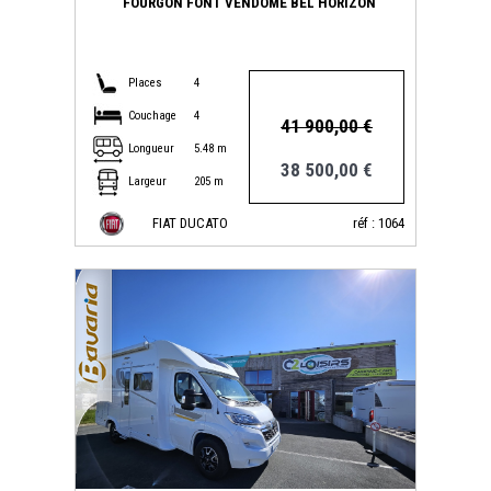
FOURGON FONT VENDOME BEL HORIZON
Places
4
Couchage
4
41 900,00 €
Longueur
5.48 m
38 500,00 €
Largeur
205 m
FIAT DUCATO
réf : 1064