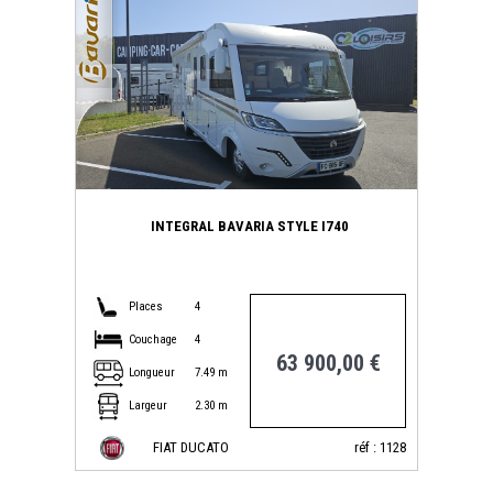
INTEGRAL BAVARIA STYLE I740
Places
4
Couchage
4
63 900,00 €
Longueur
7.49 m
Largeur
2.30 m
FIAT DUCATO
réf : 1128