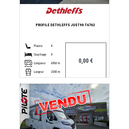
PROFILE DETHLEFFS JUST90 T6762
Places
4
Couchage
4
0,00 €
Longueur
6950 m
Largeur
2330 m
CITROEN JUMPER
réf : 1025