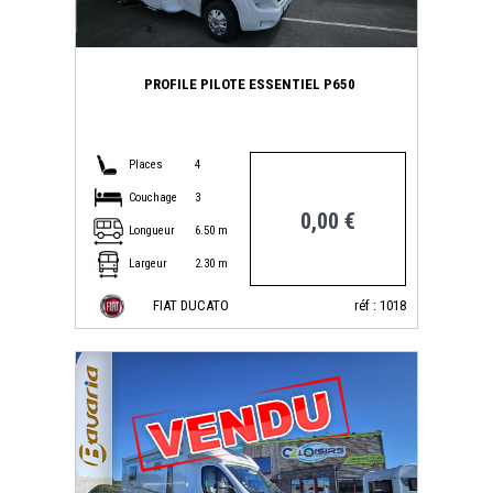
PROFILE PILOTE ESSENTIEL P650
Places
4
Couchage
3
0,00 €
Longueur
6.50 m
Largeur
2.30 m
FIAT DUCATO
réf : 1018