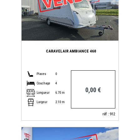
CARAVELAIR AMBIANCE 460
Places
0
Couchage
4
0,00 €
Longueur
6.70 m
Largeur
2.10 m
réf : 912