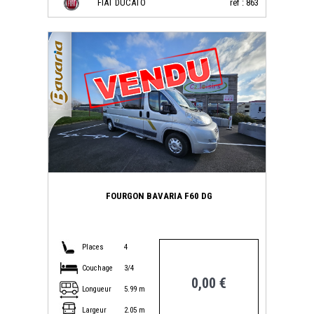
FIAT DUCATO
réf : 863
FOURGON BAVARIA F60 DG
Places
4
Couchage
3/4
0,00 €
Longueur
5.99 m
Largeur
2.05 m