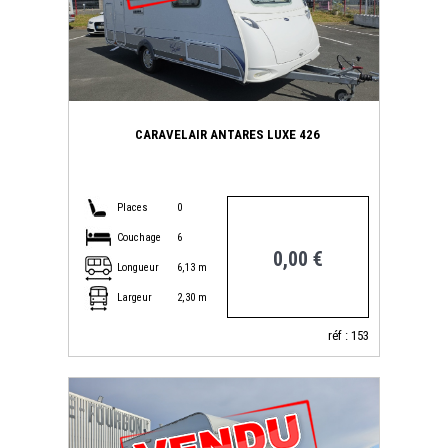
CARAVELAIR ANTARES LUXE 426
Places
0
Couchage
6
0,00 €
Longueur
6,13 m
Largeur
2,30 m
réf : 153