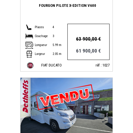
FOURGON PILOTE X-EDITION V600
Places
4
Couchage
3
63 900,00 €
Longueur
5.99 m
61 900,00 €
Largeur
2.05 m
FIAT DUCATO
réf : 1027