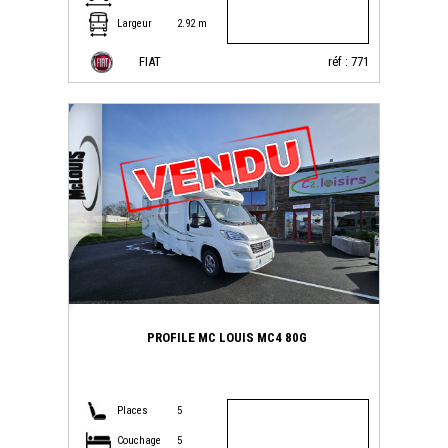
Largeur
2.92 m
FIAT
réf : 771
PROFILE MC LOUIS MC4 80G
Places
5
Couchage
5